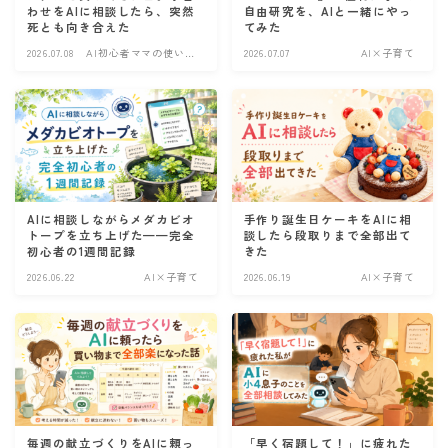
わせをAIに相談したら、突然
自由研究を、AIと一緒にやっ
死とも向き合えた
てみた
2026.07.08
AI初心者ママの使い方
2026.07.07
AI×子育て
レポート
AIに相談しながらメダカビオ
手作り誕生日ケーキをAIに相
トープを立ち上げた——完全
談したら段取りまで全部出て
初心者の1週間記録
きた
2026.06.22
AI×子育て
2026.06.19
AI×子育て
毎週の献立づくりをAIに頼っ
「早く宿題して！」に疲れた