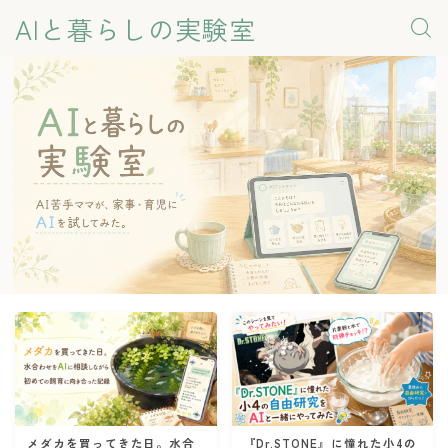
AIと暮らしの実験室
メダカを買ってきた日。水合
『Dr.STONE』に憧れた小4の