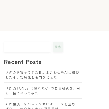
検索
Recent Posts
メダカを買ってきた日。水合わせをAIに相談
したら、突然死とも向き合えた
『Dr.STONE』に憧れた小4の自由研究を、AI
と一緒にやってみた
AIに相談しながらメダカビオトープを立ち上
げた——完全初心者の1週間記録