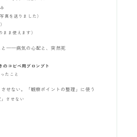
悩み
と（写真を送りました）
め）
のまま使えます）
こと——病気の心配と、突然死
と
きのコピペ用プロンプト
かったこと
」させない。「観察ポイントの整理」に使う
定」させない